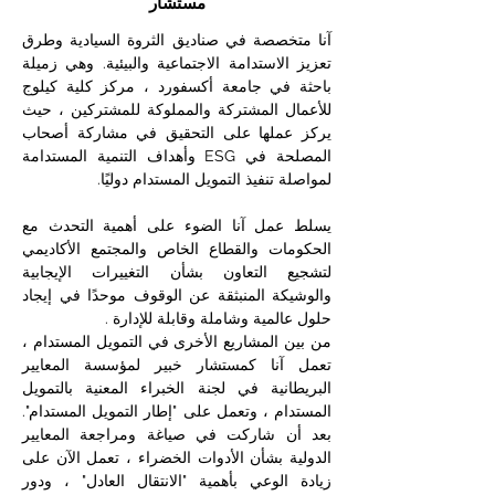
مستشار
آنا متخصصة في صناديق الثروة السيادية وطرق
تعزيز الاستدامة الاجتماعية والبيئية. وهي زميلة
باحثة في جامعة أكسفورد ، مركز كلية كيلوج
للأعمال المشتركة والمملوكة للمشتركين ، حيث
يركز عملها على التحقيق في مشاركة أصحاب
المصلحة في ESG وأهداف التنمية المستدامة
لمواصلة تنفيذ التمويل المستدام دوليًا.
يسلط عمل آنا الضوء على أهمية التحدث مع
الحكومات والقطاع الخاص والمجتمع الأكاديمي
لتشجيع التعاون بشأن التغييرات الإيجابية
والوشيكة المنبثقة عن الوقوف موحدًا في إيجاد
حلول عالمية وشاملة وقابلة للإدارة .
من بين المشاريع الأخرى في التمويل المستدام ،
تعمل آنا كمستشار خبير لمؤسسة المعايير
البريطانية في لجنة الخبراء المعنية بالتمويل
المستدام ، وتعمل على "إطار التمويل المستدام".
بعد أن شاركت في صياغة ومراجعة المعايير
الدولية بشأن الأدوات الخضراء ، تعمل الآن على
زيادة الوعي بأهمية "الانتقال العادل" ، ودور