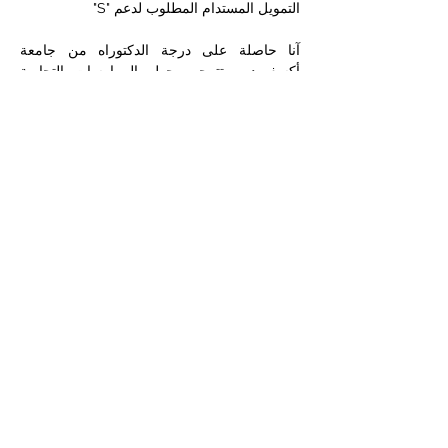
التمويل المستدام المطلوب لدعم "S"
آنا حاصلة على درجة الدكتوراه من جامعة
أكسفورد ، تتمحور حول الممارسات التجارية
والاستثمارية الأخلاقية مع البحث القائم على
التنظيم والاستدامة والشفافية في استثمارات
صناديق الثروة السيادية.
تواصل آنا اليوم العمل مع قادة الأعمال
والحكومات والمنظمات الدولية لدمج الاستدامة
وأفضل الممارسات من أجل الشمولية والتنوع في
عمليات الشركات الخاصة بهم. يتضمن ذلك توجيه
الفرق الداخلية وتطوير الاتصالات لدعم المبادرات
وبناء العلاقات وتسهيل ورش العمل وتقديم
المشورة حول كيفية دمج أفضل ممارسات ESG
في عمليات الشركة ، أثناء العمل مع الفرق
الداخلية لدفع مبادرات الاستدامة التي تدعم
الدبلوماسية والثقافة والاحترام وأهمية رعاية
الأجيال القادمة في المجتمع العالمي.
© 2026 الاستثمار المستدام ش.م.م.