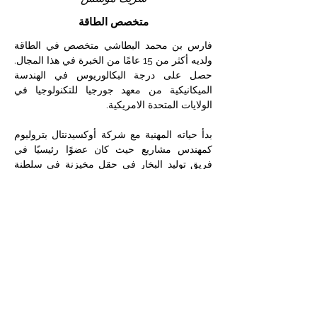
متخصص الطاقة
فارس بن محمد البطاشي متخصص في الطاقة
ولديه أكثر من 15 عامًا من الخبرة في هذا المجال.
حصل على درجة البكالوريوس في الهندسة
الميكانيكية من معهد جورجيا للتكنولوجيا في
الولايات المتحدة الامريكية.
بدأ حياته المهنية مع شركة أوكسيدنتال بتروليوم
كمهندس مشاريع حيث كان عضوًا رئيسيًا في
فريق توليد البخار في حقل مخيزنة في سلطنة
عمان. ثم تم اختياره للإعارة إلى المكتب الرئيسي
لشركة اوكسيدنتال في هيوستن للتطوير كجزء
من فريق القيادة داخل أوكسيدنتال عُمان.
بعد أن نجح في إدارة دوره في أوكسيدنتال ، قرر
الحصول على ماجستير إدارة الأعمال من جامعة
ستراثكلايد. انضم بعد ذلك إلى شركته العائلية
التي تركز على الطاقة كمدير ، حيث نجح في
قيادة تقديم خدمات النفط والغاز في جميع أنحاء
منطقة الشرق الأوسط وشمال إفريقيا.